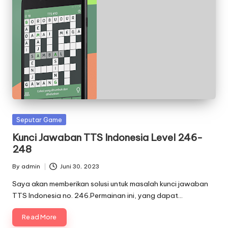
Posted
Seputar Game
in
Kunci Jawaban TTS Indonesia Level 246-
248
By
admin
Juni 30, 2023
Posted
by
Saya akan memberikan solusi untuk masalah kunci jawaban
TTS Indonesia no. 246.Permainan ini, yang dapat…
Read More