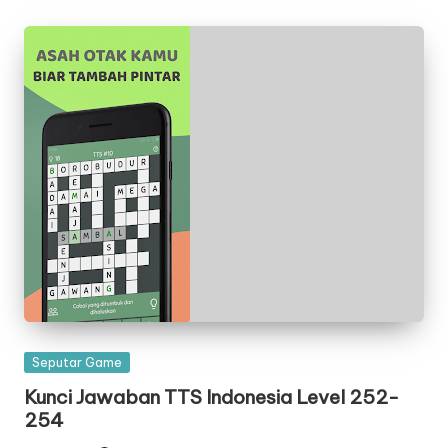
Posted
Seputar Game
in
Kunci Jawaban TTS Indonesia Level 252-
254