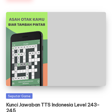
Posted
Seputar Game
in
Kunci Jawaban TTS Indonesia Level 243-
245