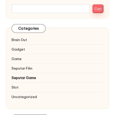
Cari
Categories
Brain Out
Gadget
Game
Seputar Film
Seputar Game
Slot
Uncategorized