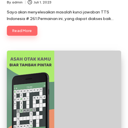
By
admin
Juli 1, 2023
Posted
by
Saya akan menyelesaikan masalah kunci jawaban TTS
Indonesia # 261.Permainan ini, yang dapat diakses baik…
Read More