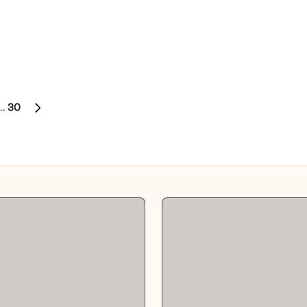
…
30
NEXT
PAGE