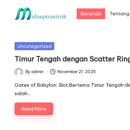
Beranda
Tentang
Skip
to
content
Posted
Uncategorized
in
Timur Tengah dengan Scatter Rin
By
admin
November 21, 2025
Posted
by
Gates of Babylon: Slot Bertema Timur Tengah d
salah…
Read More