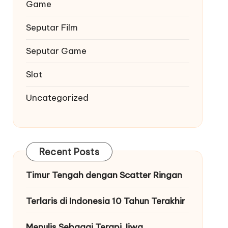
Game
Seputar Film
Seputar Game
Slot
Uncategorized
Recent Posts
Timur Tengah dengan Scatter Ringan
Terlaris di Indonesia 10 Tahun Terakhir
Menulis Sebagai Terapi Jiwa