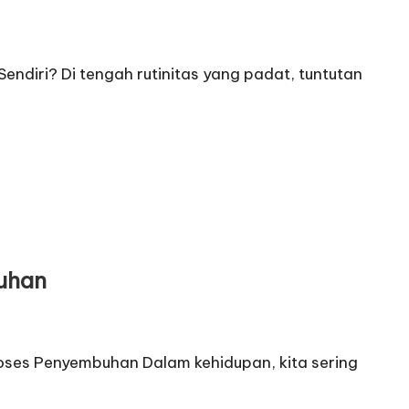
ndiri? Di tengah rutinitas yang padat, tuntutan
uhan
oses Penyembuhan Dalam kehidupan, kita sering