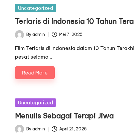
Posted
Uncategorized
in
Terlaris di Indonesia 10 Tahun Tera
By
admin
Mei 7, 2025
Posted
by
Film Terlaris di Indonesia dalam 10 Tahun Terakh
pesat selama…
Read More
Posted
Uncategorized
in
Menulis Sebagai Terapi Jiwa
By
admin
April 21, 2025
Posted