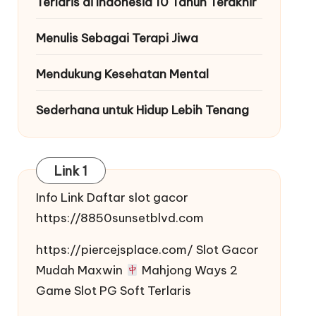
Terlaris di Indonesia 10 Tahun Terakhir
Menulis Sebagai Terapi Jiwa
Mendukung Kesehatan Mental
Sederhana untuk Hidup Lebih Tenang
Link 1
Info Link Daftar slot gacor
https://8850sunsetblvd.com
https://piercejsplace.com/
Slot Gacor
Mudah Maxwin
Mahjong Ways 2
Game Slot PG Soft Terlaris