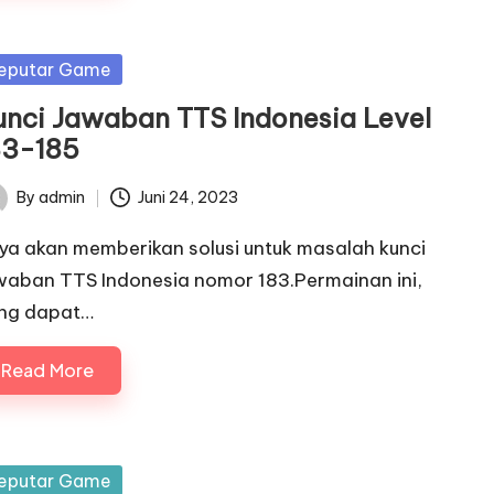
sted
eputar Game
unci Jawaban TTS Indonesia Level
83-185
By
admin
Juni 24, 2023
ted
ya akan memberikan solusi untuk masalah kunci
waban TTS Indonesia nomor 183.Permainan ini,
ng dapat…
Read More
sted
eputar Game