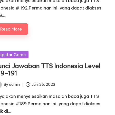
ya akan menyelesaikan masalah baca juga TTS
donesia # 192.Permainan ini, yang dapat diakses
ik…
Read More
sted
eputar Game
unci Jawaban TTS Indonesia Level
89-191
By
admin
Juni 26, 2023
ted
ya akan menyelesaikan masalah baca juga TTS
donesia #189.Permainan ini, yang dapat diakses
ik di…