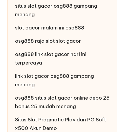
situs slot gacor
osg888
gampang
menang
slot gacor malam ini
osg888
osg888
raja slot
slot gacor
osg888
link slot gacor
hari ini
terpercaya
link slot gacor
osg888
gampang
menang
osg888 situs slot gacor online
depo 25
bonus 25
mudah menang
Situs
Slot
Pragmatic Play dan PG Soft
x500 Akun Demo