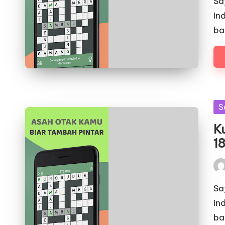
Sa
In
ba
Po
S
in
K
1
Pos
by
Sa
In
ba