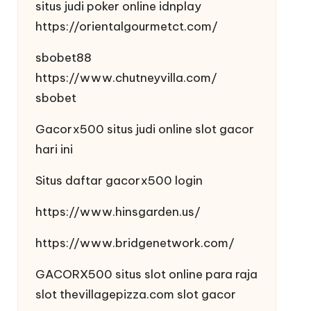
situs judi poker online idnplay
https://orientalgourmetct.com/
sbobet88
https://www.chutneyvilla.com/
sbobet
Gacorx500 situs judi online
slot gacor
hari ini
Situs daftar
gacorx500
login
https://www.hinsgarden.us/
https://www.bridgenetwork.com/
GACORX500 situs slot online para raja
slot
thevillagepizza.com
slot gacor