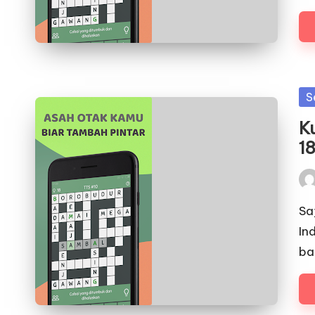
Po
S
in
K
1
Pos
by
Sa
In
ba