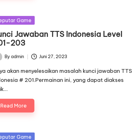
sted
eputar Game
unci Jawaban TTS Indonesia Level
01-203
By
admin
Juni 27, 2023
ted
ya akan menyelesaikan masalah kunci jawaban TTS
donesia # 201.Permainan ini, yang dapat diakses
ik…
Read More
sted
eputar Game