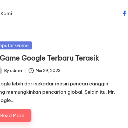
 Kami
fa
sted
eputar Game
 Game Google Terbaru Terasik
By
admin
Mei 29, 2023
ted
ogle lebih dari sekadar mesin pencari canggih
ng memungkinkan pencarian global. Selain itu, Mr.
ogle…
Read More