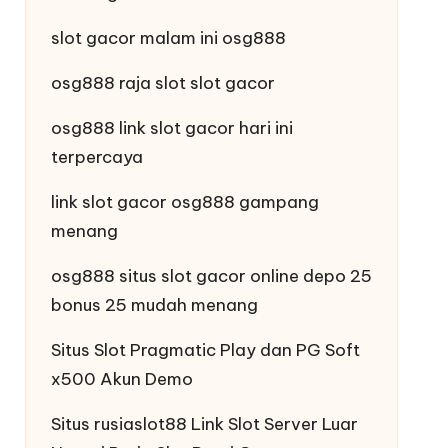
slot gacor malam ini
osg888
osg888
raja slot
slot gacor
osg888
link slot gacor
hari ini
terpercaya
link slot gacor
osg888
gampang
menang
osg888 situs slot gacor online
depo 25
bonus 25
mudah menang
Situs
Slot
Pragmatic Play dan PG Soft
x500 Akun Demo
Situs
rusiaslot88
Link Slot Server Luar