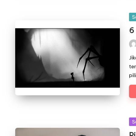
Po
S
in
6
Pos
by
Ji
te
pi
Po
S
in
P