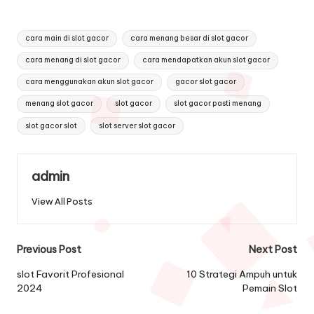
Tags:
cara main di slot gacor
cara menang besar di slot gacor
cara menang di slot gacor
cara mendapatkan akun slot gacor
cara menggunakan akun slot gacor
gacor slot gacor
menang slot gacor
slot gacor
slot gacor pasti menang
slot gacor slot
slot server slot gacor
admin
View All Posts
Post
Previous Post
Next Post
navigation
slot Favorit Profesional
10 Strategi Ampuh untuk
2024
Pemain Slot