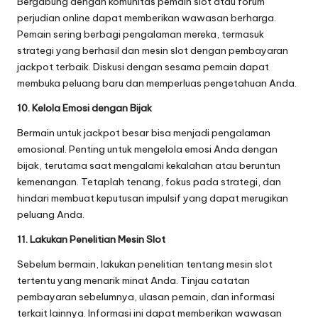
Bergabung dengan komunitas pemain slot atau forum
perjudian online dapat memberikan wawasan berharga.
Pemain sering berbagi pengalaman mereka, termasuk
strategi yang berhasil dan mesin slot dengan pembayaran
jackpot terbaik. Diskusi dengan sesama pemain dapat
membuka peluang baru dan memperluas pengetahuan Anda.
10. Kelola Emosi dengan Bijak
Bermain untuk jackpot besar bisa menjadi pengalaman
emosional. Penting untuk mengelola emosi Anda dengan
bijak, terutama saat mengalami kekalahan atau beruntun
kemenangan. Tetaplah tenang, fokus pada strategi, dan
hindari membuat keputusan impulsif yang dapat merugikan
peluang Anda.
11. Lakukan Penelitian Mesin Slot
Sebelum bermain, lakukan penelitian tentang mesin slot
tertentu yang menarik minat Anda. Tinjau catatan
pembayaran sebelumnya, ulasan pemain, dan informasi
terkait lainnya. Informasi ini dapat memberikan wawasan