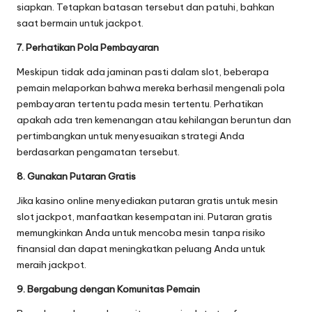
siapkan. Tetapkan batasan tersebut dan patuhi, bahkan
saat bermain untuk jackpot.
7. Perhatikan Pola Pembayaran
Meskipun tidak ada jaminan pasti dalam slot, beberapa
pemain melaporkan bahwa mereka berhasil mengenali pola
pembayaran tertentu pada mesin tertentu. Perhatikan
apakah ada tren kemenangan atau kehilangan beruntun dan
pertimbangkan untuk menyesuaikan strategi Anda
berdasarkan pengamatan tersebut.
8. Gunakan Putaran Gratis
Jika kasino online menyediakan putaran gratis untuk mesin
slot jackpot, manfaatkan kesempatan ini. Putaran gratis
memungkinkan Anda untuk mencoba mesin tanpa risiko
finansial dan dapat meningkatkan peluang Anda untuk
meraih jackpot.
9. Bergabung dengan Komunitas Pemain