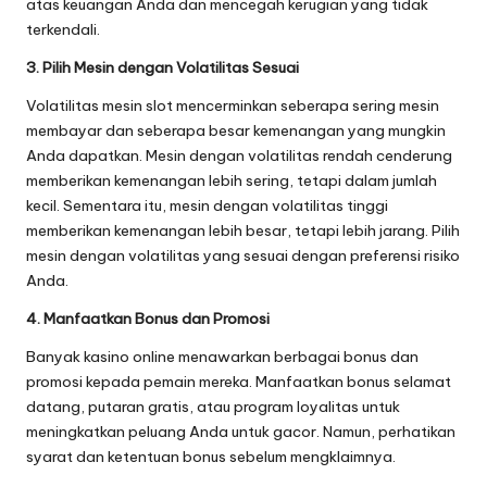
atas keuangan Anda dan mencegah kerugian yang tidak
terkendali.
3. Pilih Mesin dengan Volatilitas Sesuai
Volatilitas mesin slot mencerminkan seberapa sering mesin
membayar dan seberapa besar kemenangan yang mungkin
Anda dapatkan. Mesin dengan volatilitas rendah cenderung
memberikan kemenangan lebih sering, tetapi dalam jumlah
kecil. Sementara itu, mesin dengan volatilitas tinggi
memberikan kemenangan lebih besar, tetapi lebih jarang. Pilih
mesin dengan volatilitas yang sesuai dengan preferensi risiko
Anda.
4. Manfaatkan Bonus dan Promosi
Banyak kasino online menawarkan berbagai bonus dan
promosi kepada pemain mereka. Manfaatkan bonus selamat
datang, putaran gratis, atau program loyalitas untuk
meningkatkan peluang Anda untuk gacor. Namun, perhatikan
syarat dan ketentuan bonus sebelum mengklaimnya.