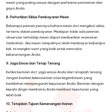
mesin yang paling sesuai dengan preferensi permainan dan
gaya Anda.
8. Perhatikan Siklus Pembayaran Mesin
Beberapa pemain percaya bahwa mesin slot mengikuti siklus
tertentu dalam pembayaran. Meskipun tidak ada jaminan,
observasi terhadap mesin dapat memberikan wawasan
tambahan. Jika mesin tampaknya telah membayar beberapa
kali, ini mungkin saat yang baik untuk mencoba
keberuntungan Anda.
9. Jaga Emosi dan Tetap Tenang
Ketika bermain slot, jaga emosi Anda dan tetaplah tenang.
Jangan biarkan kekecewaan atau kegembiraan yang
berlebihan mempengaruhi keputusan Anda. Bermain dengan
kepala dingin membantu Anda membuat keputusan yang
lebih baik.
10. Tetapkan Tujuan Kemenangan Harian