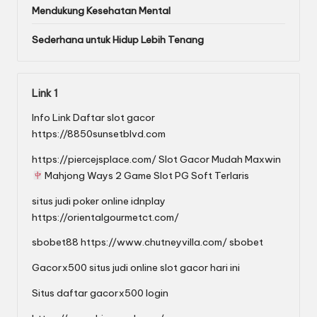
Mendukung Kesehatan Mental
Sederhana untuk Hidup Lebih Tenang
Link 1
Info Link Daftar slot gacor
https://8850sunsetblvd.com
https://piercejsplace.com/
Slot Gacor Mudah Maxwin
Mahjong Ways 2 Game Slot PG Soft Terlaris
situs judi poker online idnplay
https://orientalgourmetct.com/
sbobet88
https://www.chutneyvilla.com/
sbobet
Gacorx500 situs judi online
slot gacor
hari ini
Situs daftar
gacorx500
login