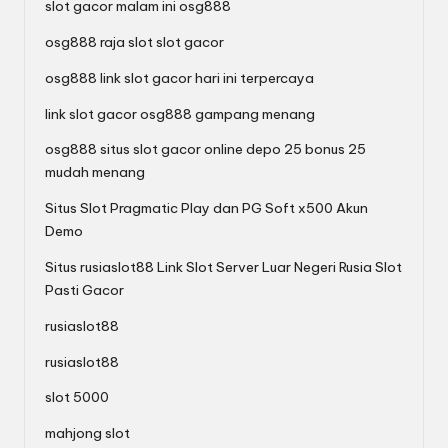
slot gacor malam ini
osg888
osg888
raja slot
slot gacor
osg888
link slot gacor
hari ini terpercaya
link slot gacor
osg888
gampang menang
osg888 situs slot gacor online
depo 25 bonus 25
mudah menang
Situs
Slot
Pragmatic Play dan PG Soft x500 Akun
Demo
Situs
rusiaslot88
Link Slot Server Luar Negeri Rusia Slot
Pasti Gacor
rusiaslot88
rusiaslot88
slot 5000
mahjong slot