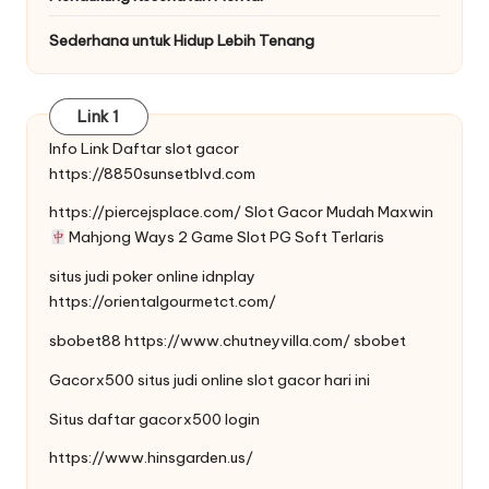
Sederhana untuk Hidup Lebih Tenang
Link 1
Info Link Daftar slot gacor
https://8850sunsetblvd.com
https://piercejsplace.com/
Slot Gacor Mudah Maxwin
Mahjong Ways 2 Game Slot PG Soft Terlaris
situs judi poker online idnplay
https://orientalgourmetct.com/
sbobet88
https://www.chutneyvilla.com/
sbobet
Gacorx500 situs judi online
slot gacor
hari ini
Situs daftar
gacorx500
login
https://www.hinsgarden.us/