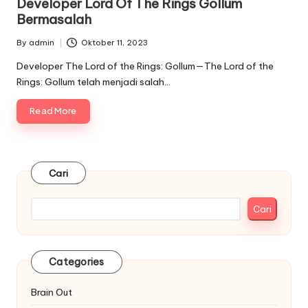
Developer Lord Of The Rings Gollum
Bermasalah
By
admin
Oktober 11, 2023
Posted
by
Developer The Lord of the Rings: Gollum—The Lord of the
Rings: Gollum telah menjadi salah…
Read More
Cari
Cari
Categories
Brain Out