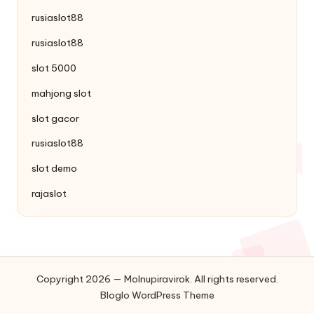
rusiaslot88
rusiaslot88
slot 5000
mahjong slot
slot gacor
rusiaslot88
slot demo
rajaslot
Copyright 2026 — Molnupiravirok. All rights reserved.
Bloglo WordPress Theme