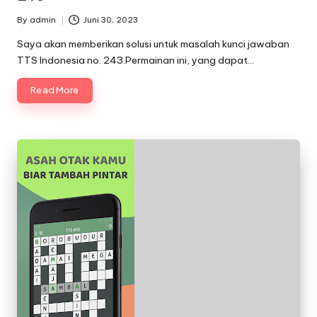
By
admin
Juni 30, 2023
Posted
by
Saya akan memberikan solusi untuk masalah kunci jawaban
TTS Indonesia no. 243.Permainan ini, yang dapat…
Read More