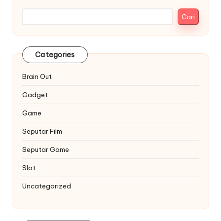
Cari
Categories
Brain Out
Gadget
Game
Seputar Film
Seputar Game
Slot
Uncategorized