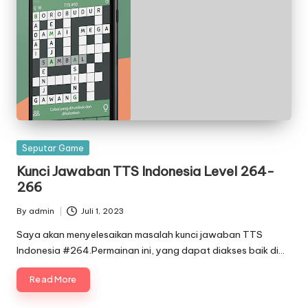
Posted
Seputar Game
in
Kunci Jawaban TTS Indonesia Level 264-
266
By
admin
Juli 1, 2023
Posted
by
Saya akan menyelesaikan masalah kunci jawaban TTS
Indonesia #264.Permainan ini, yang dapat diakses baik di…
Read More