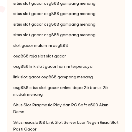
situs slot gacor
osg888
gampang menang
situs slot gacor
osg888
gampang menang
situs slot gacor
osg888
gampang menang
situs slot gacor
osg888
gampang menang
slot gacor malam ini
osg888
osg888
raja slot
slot gacor
osg888
link slot gacor
hari ini terpercaya
link slot gacor
osg888
gampang menang
osg888 situs slot gacor online
depo 25 bonus 25
mudah menang
Situs
Slot
Pragmatic Play dan PG Soft x500 Akun
Demo
Situs
rusiaslot88
Link Slot Server Luar Negeri Rusia Slot
Pasti Gacor