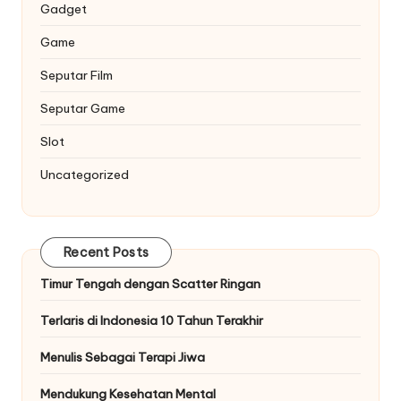
Gadget
Game
Seputar Film
Seputar Game
Slot
Uncategorized
Recent Posts
Timur Tengah dengan Scatter Ringan
Terlaris di Indonesia 10 Tahun Terakhir
Menulis Sebagai Terapi Jiwa
Mendukung Kesehatan Mental