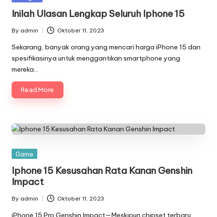
in
Inilah Ulasan Lengkap Seluruh Iphone 15
By
admin
Oktober 11, 2023
Posted
by
Sekarang, banyak orang yang mencari harga iPhone 15 dan
spesifikasinya untuk menggantikan smartphone yang
mereka…
Read More
Posted
Game
in
Iphone 15 Kesusahan Rata Kanan Genshin
Impact
By
admin
Oktober 11, 2023
Posted
by
iPhone 15 Pro Genshin Impact—Meskipun chipset terbaru