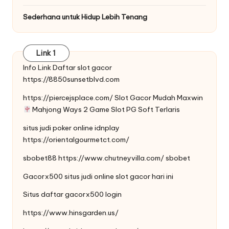
Sederhana untuk Hidup Lebih Tenang
Link 1
Info Link Daftar slot gacor
https://8850sunsetblvd.com
https://piercejsplace.com/
Slot Gacor Mudah Maxwin
Mahjong Ways 2 Game Slot PG Soft Terlaris
situs judi poker online idnplay
https://orientalgourmetct.com/
sbobet88
https://www.chutneyvilla.com/
sbobet
Gacorx500 situs judi online
slot gacor
hari ini
Situs daftar
gacorx500
login
https://www.hinsgarden.us/