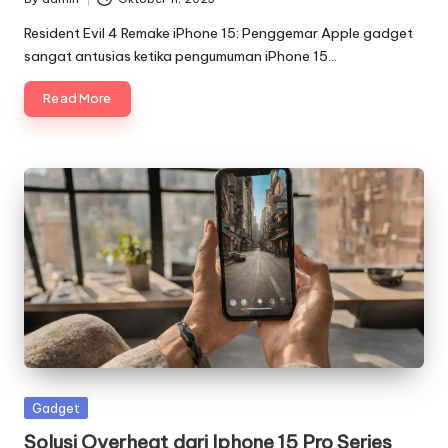
Posted
by
Resident Evil 4 Remake iPhone 15: Penggemar Apple gadget
sangat antusias ketika pengumuman iPhone 15…
Read More
Posted
Gadget
in
Solusi Overheat dari Iphone 15 Pro Series