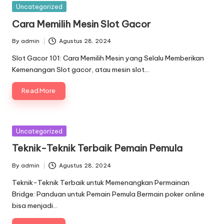
Posted
Uncategorized
in
Cara Memilih Mesin Slot Gacor
By
admin
Agustus 28, 2024
Posted
by
Slot Gacor 101: Cara Memilih Mesin yang Selalu Memberikan
Kemenangan Slot gacor, atau mesin slot…
Read More
Posted
Uncategorized
in
Teknik-Teknik Terbaik Pemain Pemula
By
admin
Agustus 28, 2024
Posted
by
Teknik-Teknik Terbaik untuk Memenangkan Permainan
Bridge: Panduan untuk Pemain Pemula Bermain poker online
bisa menjadi…