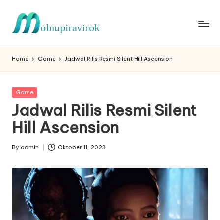
Skip
to
content
Home
Game
Jadwal Rilis Resmi Silent Hill Ascension
Posted
Game
in
Jadwal Rilis Resmi Silent
Hill Ascension
By
admin
Oktober 11, 2023
Posted
by