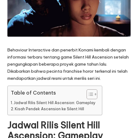
Behaviour Interactive dan penerbit Konami kembali dengan
informasi terbaru tentang game
Silent Hill
Ascension setelah
pengungkapan beberapa proyek game tahun lalu.
Dikabarkan bahwa pecinta franchise horor terkenal ini telah
mendapatkan jadwal resmi untuk merilis seri ini.
Table of Contents
Jadwal Rilis Silent Hill Ascension: Gameplay
Kisah Pendek Ascension ke Silent Hill
Jadwal Rilis Silent Hill
Ascension: Gameplay