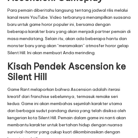
Para pemain diberitahu langsung tentang jadwal rilis melalui
kanal resmi YouTube. Video terbarunya menampilkan suasana
baru untuk game horor populer ini, bersama dengan
beberapa karakter baru yang akan menjadi partner pemain di
masa mendatang. Selain itu, akan ada beberapa hantu dan
monster baru yang akan “meramaikan” atmosfer horor gelap
Silent Hill. Ini akan membuat Anda merinding.
Kisah Pendek Ascension ke
Silent Hill
Game Rant melaporkan bahwa Ascension adalah iterasi
kreatif dari franchise sebelumnya, termasuk remake seri
kedua. Game ini akan membahas sejumlah karakter utama
dari berbagai sudut pandang dunia yang telah disiksa oleh
kengerian kota Silent Hill. Pemain dalam game ini nanti akan
membantu karakter untuk bertahan hidup dengan nuansa
survival-horror yang cukup kuat dikombinasikan dengan