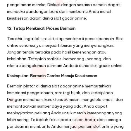
pengalaman mereka. Diskusi dengan sesama pemain dapat
membuka pandangan baru dan membantu Anda meraih
kesuksesan dalam dunia slot gacor online.
12. Tetap Menikmati Proses Bermain
Terakhir, ingatlah untuk tetap menikmati proses bermain. Slot
online seharusnya menjadi hiburan yang menyenangkan.
Jangan terlalu terpaku pada hasil kemenangan atau
kekalahan. Tetaplah realistis, bersenang-senang, dan
nikmati pengalaman bermain Anda di dunia slot gacor online.
Kesimpulan: Bermain Cerdas Menuju Kesuksesan
Bermain pintar di dunia slot gacor online membutuhkan
kombinasi pengetahuan, strategi bijak, dan kedisiplinan.
Dengan memahami karakteristik mesin, mengelola emosi, dan
memanfaatkan sumber daya yang ada, Anda dapat
meningkatkan peluang Anda untuk meraih kemenangan yang
lebih sering. Tetaplah fokus pada tujuan Anda, dan semoga
panduan ini membantu Anda menjadi pemain slot online yang