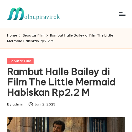
Skip
to
content
Home
Seputar Film
Rambut Halle Bailey di Film The Little
Mermaid Habiskan Rp2.2 M
Posted
Seputar Film
in
Rambut Halle Bailey di
Film The Little Mermaid
Habiskan Rp2.2 M
By
admin
Juni 2, 2023
Posted
by