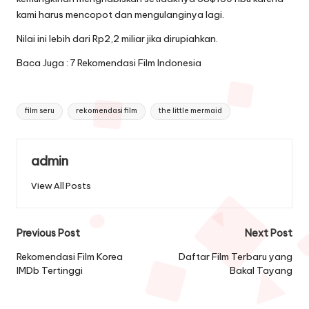
kami harus mencopot dan mengulanginya lagi.
Nilai ini lebih dari Rp2,2 miliar jika dirupiahkan.
Baca Juga :
7 Rekomendasi Film Indonesia
Tags:
film seru
rekomendasi film
the little mermaid
admin
View All Posts
Post
Previous Post
Next Post
navigation
Rekomendasi Film Korea
Daftar Film Terbaru yang
IMDb Tertinggi
Bakal Tayang