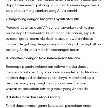
dapat memberikan peluang untuk meraih kemenangan besar
tanpa harus mengeluarkan uang Anda sendiri.
7. Bergabung dengan Program Loyalti atau VIP
Program loyalitas atau VIP yang ditawarkan oleh kasino
online dapat memberikan keuntungan tambahan, seperti
putaran gratis, bonus eksklusif, atau penawaran khusus
lainnya. Bergabung dengan program ini dapat meningkatkan
peluang Anda untuk meraih kemenangan besar.
8. Pilih Mesin dengan Pola Pembayaran Menarik
Beberapa pemain melaporkan bahwa mereka dapat
mengenali pola pembayaran pada mesin tertentu. Meskipun
ini tidak dapat diandalkan sepenuhnya, memahami pola
pembayaran yang mungkin ada dapat memberikan
wawasan tambahan tentang mesin yang Anda pilih.
9. Kelola Emosi dan Tetap Tenang
Emosi dapat memengaruhi keputusan permainan Anda.