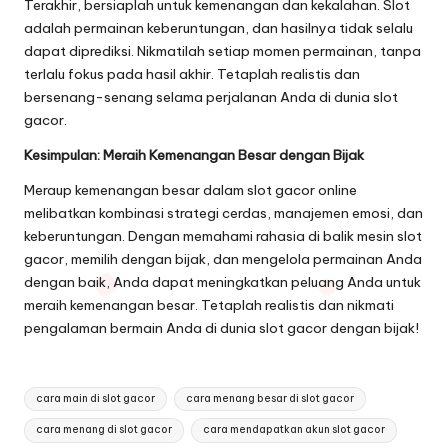
Terakhir, bersiaplah untuk kemenangan dan kekalahan. Slot
adalah permainan keberuntungan, dan hasilnya tidak selalu
dapat diprediksi. Nikmatilah setiap momen permainan, tanpa
terlalu fokus pada hasil akhir. Tetaplah realistis dan
bersenang-senang selama perjalanan Anda di dunia slot
gacor.
Kesimpulan: Meraih Kemenangan Besar dengan Bijak
Meraup kemenangan besar dalam slot gacor online
melibatkan kombinasi strategi cerdas, manajemen emosi, dan
keberuntungan. Dengan memahami rahasia di balik mesin slot
gacor, memilih dengan bijak, dan mengelola permainan Anda
dengan baik, Anda dapat meningkatkan peluang Anda untuk
meraih kemenangan besar. Tetaplah realistis dan nikmati
pengalaman bermain Anda di dunia slot gacor dengan bijak!
Tags:
cara main di slot gacor
cara menang besar di slot gacor
cara menang di slot gacor
cara mendapatkan akun slot gacor