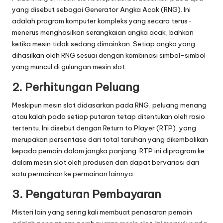
yang disebut sebagai Generator Angka Acak (RNG). Ini
adalah program komputer kompleks yang secara terus-
menerus menghasilkan serangkaian angka acak, bahkan
ketika mesin tidak sedang dimainkan. Setiap angka yang
dihasilkan oleh RNG sesuai dengan kombinasi simbol-simbol
yang muncul di gulungan mesin slot.
2. Perhitungan Peluang
Meskipun mesin slot didasarkan pada RNG, peluang menang
atau kalah pada setiap putaran tetap ditentukan oleh rasio
tertentu. Ini disebut dengan Return to Player (RTP), yang
merupakan persentase dari total taruhan yang dikembalikan
kepada pemain dalam jangka panjang. RTP ini diprogram ke
dalam mesin slot oleh produsen dan dapat bervariasi dari
satu permainan ke permainan lainnya.
3. Pengaturan Pembayaran
Misteri lain yang sering kali membuat penasaran pemain